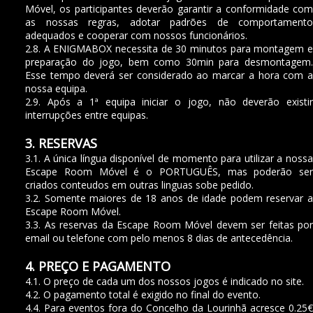
Móvel, os participantes deverão garantir a conformidade com
as nossas regras, adotar padrões de comportamento
adequados e cooperar com nossos funcionários.
2.8. A ENIGMABOX necessita de 30 minutos para montagem e
preparação do jogo, bem como 30min para desmontagem.
Esse tempo deverá ser considerado ao marcar a hora com a
nossa equipa.
2.9. Após a 1ª equipa iniciar o jogo, não deverão existir
interrupções entre equipas.
3. RESERVAS
3.1. A única língua disponível de momento para utilizar a nossa
Escape Room Móvel é o PORTUGUÊS, mas poderão ser
criados conteudos em outras linguas sobe pedido.
3.2. Somente maiores de 18 anos de idade podem reservar a
Escape Room Móvel.
3.3. As reservas da Escape Room Móvel devem ser feitas por
email ou telefone com pelo menos 8 dias de antecedência.
4. PREÇO E PAGAMENTO
4.1. O preço de cada um dos nossos jogos é indicado no site.
4.2. O pagamento total é exigido no final do evento.
4.4. Para eventos fora do Concelho da Lourinhã acresce 0.25€