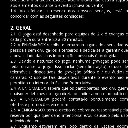
aos elementos durante o evento (chuva ou vento).
1.4. Ao efetivar a reserva dos nossos serviços, está a
concordar com as seguintes condições:
2. GERAL
2.1. O jogo está desenhado para equipas de 2 a 5 crianças e
cada prova dura entre 20 a 30 minutos.
2.2. A ENIGMABOX recolhe e armazena alguns dos seus dados
pessoais sem divulgá-los a terceiros e dedica-se a garantir que
a privacidade das suas informações pessoais é protegida.
2.3. Devido à natureza do jogo, nenhuma gravação pode ser
feita durante o jogo. Isso inclui (sem limitação) o uso de
telemóveis, dispositivos de gravação (vídeo e / ou áudio) e
câmaras. O uso de tais dispositivos durante o evento não é
permitido no interior da Escape Room Móvel.
2.4. A ENIGMABOX espera que os participantes não divulguem
quaisquer detalhes do jogo direta ou indiretamente ao público.
2.5. A ENIGMABOX poderá contatá-lo pontualmente com
ofertas e promoções via e-mail.
2.6. A ENIGMABOX tem o direito de cobrar ao responsável pela
reserva por qualquer dano intencional e/ou causado pelo uso
indevido de itens.
2.7. Enquanto estiverem em jogo dentro da Escape Room